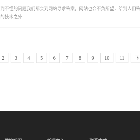
遇到不懂的问题我们都会到网站寻求答案，网站也会不负所望，给到人们
技术之外...
2
3
4
5
6
7
8
9
10
11
下