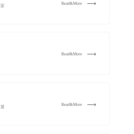
Read&More
大家
Read&More
Read&More
，莆